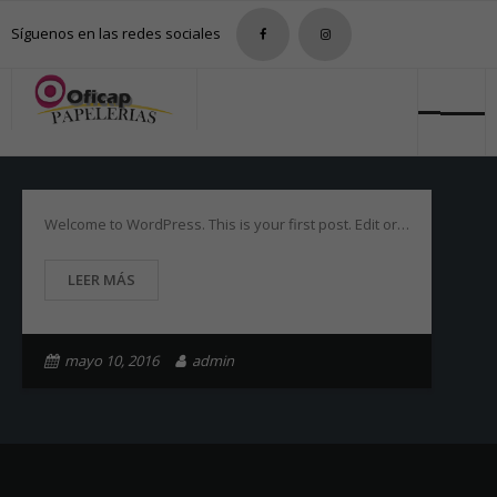
Síguenos en las redes sociales
Nosotros
Welcome to WordPress. This is your first post. Edit or…
Tienda
Tarifas
LEER MÁS
Contacto
mayo 10, 2016
admin
0 productos
0,00€