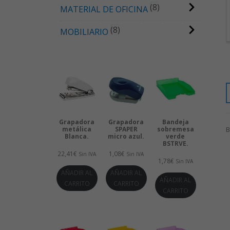
8
MATERIAL DE OFICINA
8
MOBILIARIO
Grapadora
Grapadora
Bandeja
metálica
SPAPER
sobremesa
B
Blanca.
micro azul.
verde
BSTRVE.
22,41
€
1,08
€
Sin IVA
Sin IVA
1,78
€
Sin IVA
AÑADIR AL
AÑADIR AL
AÑADIR AL
CARRITO
CARRITO
CARRITO