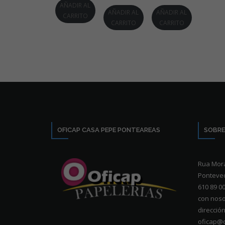
AÑADIR AL
AÑADIR AL
AÑADIR AL
CARRITO
CARRITO
CARRITO
OFICAP CASA PEPE PONTEAREAS
SOBRE
Rua Mora
Ponteved
610 89 0
con noso
dirección
oficap@