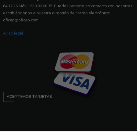
64 17 26 Móvil: 610 89 00 35. Puedes ponerte en contacto con nosotras
escribiéndonos a nuestra dirección de correo electrónico:
oficap@oficap.com
Aviso legal
ACEPTAMOS TARJETAS